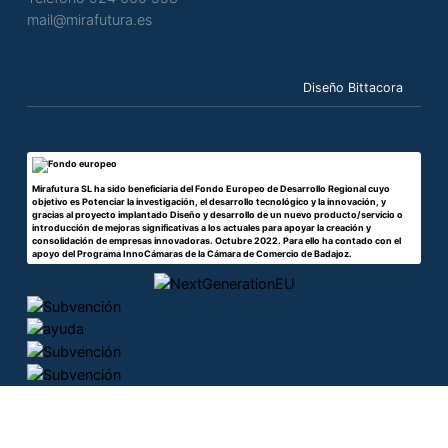
mail@mirafutura.es
Diseño Bittacora
Mirafutura SL ha sido beneficiaria del Fondo Europeo de Desarrollo Regional cuyo
objetivo es Potenciar la investigación, el desarrollo tecnológico y la innovación, y
gracias al proyecto implantado Diseño y desarrollo de un nuevo producto/servicio o
introducción de mejoras significativas a los actuales para apoyar la creación y
consolidación de empresas innovadoras. Octubre 2022. Para ello ha contado con el
apoyo del Programa InnoCámaras de la Cámara de Comercio de Badajoz.
© 2026 Mirafutura. Todos los derechos reservados