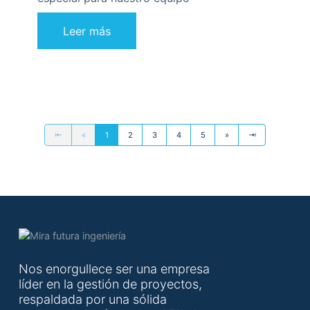
Leer más
⇤
«
1
2
3
4
5
»
⇥
Nos enorgullece ser una empresa
líder en la gestión de proyectos,
respaldada por una sólida