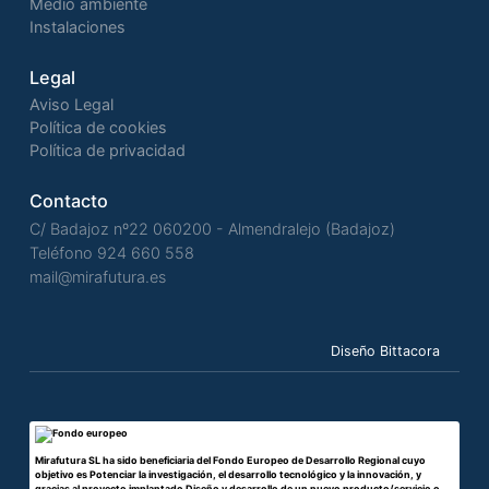
Medio ambiente
Instalaciones
Legal
Aviso Legal
Política de cookies
Política de privacidad
Contacto
C/ Badajoz nº22 060200 - Almendralejo (Badajoz)
Teléfono
924 660 558
mail@mirafutura.es
Diseño Bittacora
Mirafutura SL ha sido beneficiaria del Fondo Europeo de Desarrollo Regional cuyo
objetivo es Potenciar la investigación, el desarrollo tecnológico y la innovación, y
gracias al proyecto implantado Diseño y desarrollo de un nuevo producto/servicio o